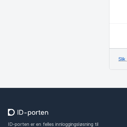
Slik
ID-porten er en felles innloggingsløsning til